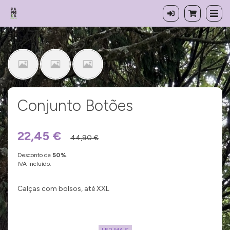
Conjunto Botões
22,45 €
44,90 €
Desconto de
50
%
.
IVA incluído.
Calças com bolsos, até XXL