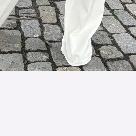
Termos e condições
|
Proteção de Dados - Política de
Privacidade
|
Direitos de Autor
|
🎉 Junta Pontos, Ganha
Portes Grátis! 🚚
|
Trocas/Devoluções
|
Direito de livre
resolução