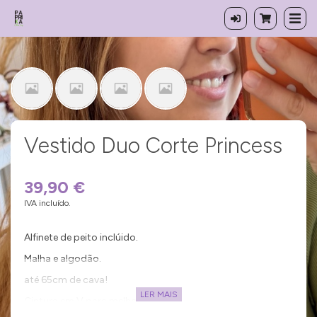
Vestido Duo Corte Princess
39,90 €
IVA incluído.
Alfinete de peito inclúido.
Malha e algodão.
até 65cm de cava!
LER MAIS
Cintura em V para melhor silhueta.