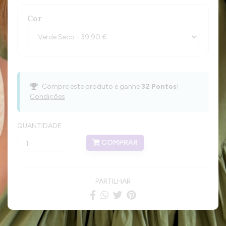
Cor
Compre este produto e ganhe
32
Pontos
!
Condições
QUANTIDADE
COMPRAR
PARTILHAR