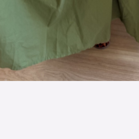
Termos e condições
|
Proteção de Dados - Política de
Privacidade
|
Direitos de Autor
|
🎉 Junta Pontos, Ganha
Portes Grátis! 🚚
|
Trocas/Devoluções
|
Direito de livre
resolução